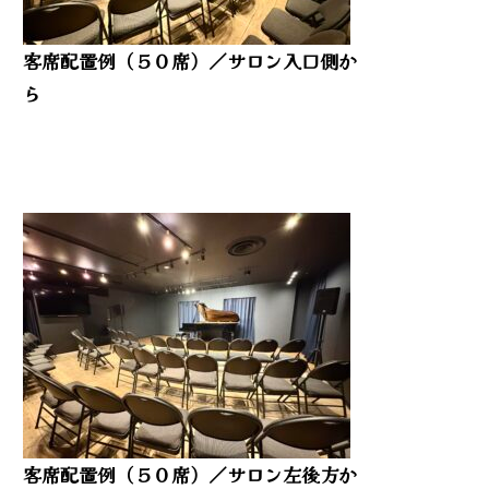
客席配置例（５０席）／サロン入口側か
ら
客席配置例（５０席）／サロン左後方か