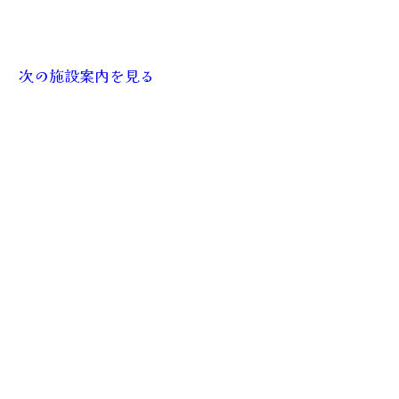
次の施設案内を見る
アクセス
プライバシーポリシー
©アール・エイチ・ワイ コンサートサロン 大阪梅田