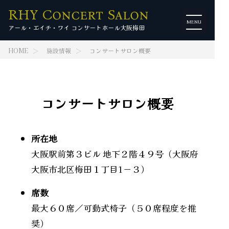
RHY Concert Salon
MENU
アール・エイチ・ワイ コンサートホール大阪梅田
HOME
施設情報
コンサートサロン概要
コンサートサロン概要
所在地
大阪駅前第３ビル 地下２階４９号（大阪府
大阪市北区梅田１丁目1－３）
席数
最大６０席／可動式椅子（５０席程度を推
奨）