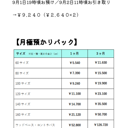
9月1日19時頃お預け／9月2日11時頃お引き取り
→￥９.２４０（￥２.６４０×２）
【月極預かりパック】