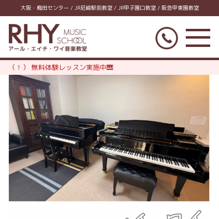
大阪・梅田センター / JR尼崎駅前教室 / JR甲子園口教室 / 阪急甲東園教室
（！） 無料体験レッスン実施中🎹