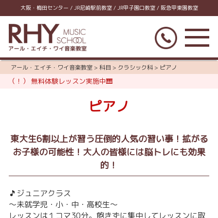
大阪・梅田センター / JR尼崎駅前教室 / JR甲子園口教室 / 阪急甲東園教室
アール・エイチ・ワイ音楽教室
>
科目
>
クラシック科
>
ピアノ
（！） 無料体験レッスン実施中🎹
ピアノ
東大生6割以上が習う圧倒的人気の習い事！拡がる
お子様の可能性！大人の皆様には脳トレにも効果
的！
🎵ジュニアクラス
～未就学児・小・中・高校生～
レッスンは１コマ30分。飽きずに集中してレッスンに取