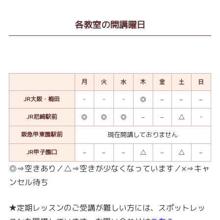
各教室の開講曜日
月
火
水
木
金
土
日
JR大阪・梅田
‐
‐
‐
◎
–
–
–
JR尼崎駅前
◎
◎
◎
–
–
△
‐
阪急甲東園駅前
現在開講しておりません
JR甲子園口
–
–
–
△
–
△
–
◎⇒空きあり／△⇒空きが少なくなっています／×⇒キャ
ンセル待ち
★定期レッスンのご受講が難しい方には、スポットレッ