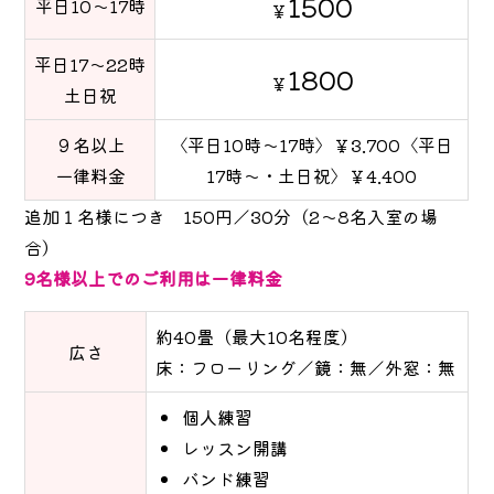
1500
平日10～17時
￥
平日17～22時
1800
￥
土日祝
９名以上
〈平日10時～17時〉￥3.700〈平日
一律料金
17時～・土日祝〉￥4.400
追加１名様につき 150円／30分（2～8名入室の場
合）
9名様以上でのご利用は一律料金
約40畳（最大10名程度）
広さ
床：フローリング／鏡：無／外窓：無
個人練習
レッスン開講
バンド練習