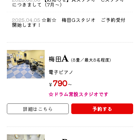
につきまして（7月～）
2025.04.05
☆新☆ 梅田Gスタジオ ご予約受付
開始します！
A
梅田
(8畳／最大8名程度)
電子ピアノ
790
～
￥
☆ドラム常設スタジオです
詳細はこちら
予約する