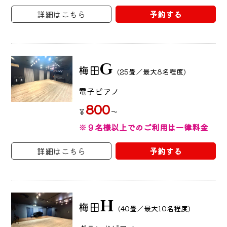
詳細はこちら
予約する
G
梅田
(25畳／最大8名程度)
電子ピアノ
800
～
￥
※９名様以上でのご利用は一律料金
詳細はこちら
予約する
H
梅田
(40畳／最大10名程度)