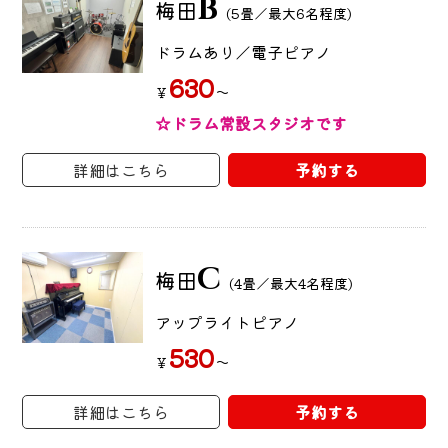
B
梅田
(5畳／最大6名程度)
ドラムあり／電子ピアノ
630
～
￥
☆ドラム常設スタジオです
詳細はこちら
予約する
C
梅田
(4畳／最大4名程度)
アップライトピアノ
530
～
￥
詳細はこちら
予約する