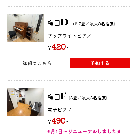
D
梅田
(2.7畳／最大3名程度)
アップライトピアノ
420
～
￥
詳細はこちら
予約する
F
梅田
(5畳／最大5名程度)
電子ピアノ
490
～
￥
6月1日～リニューアルしました★