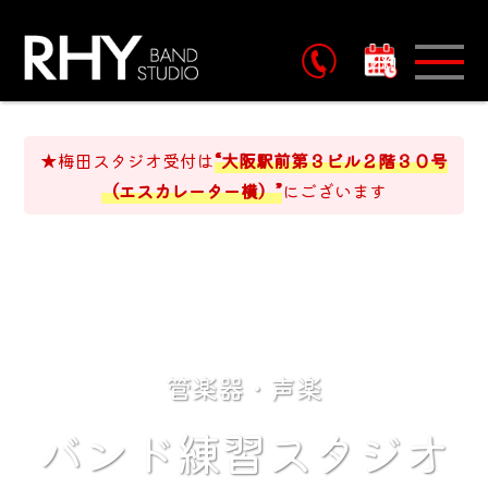
予約
★梅田スタジオ受付は
“大阪駅前第３ビル２階３０号
（エスカレーター横）”
にございます
管楽器・声楽
バンド練習スタジオ